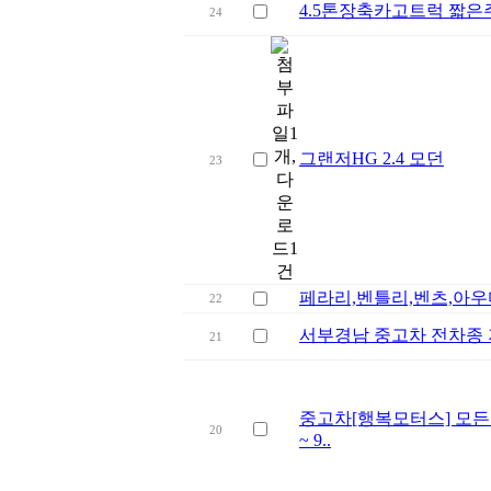
4.5톤장축카고트럭 짧은
24
그랜저HG 2.4 모던
23
페라리,벤틀리,벤츠,아우디
22
서부경남 중고차 전차종
21
중고차[행복모터스] 모든
20
~ 9..