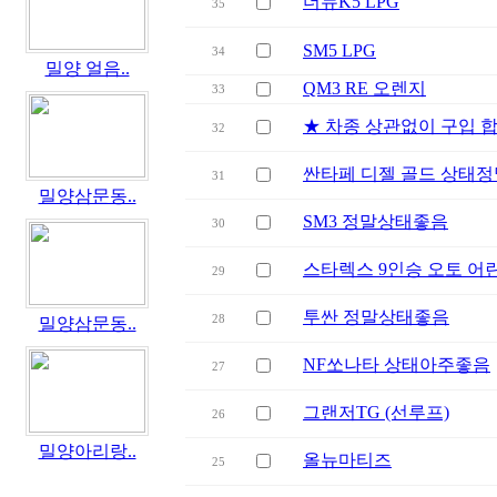
더뉴K5 LPG
35
SM5 LPG
34
밀양 얼음..
QM3 RE 오렌지
33
★ 차종 상관없이 구입 
32
싼타페 디젤 골드 상태정
31
밀양삼문동..
SM3 정말상태좋음
30
스타렉스 9인승 오토 
29
투싼 정말상태좋음
28
밀양삼문동..
NF쏘나타 상태아주좋음
27
그랜저TG (선루프)
26
밀양아리랑..
올뉴마티즈
25