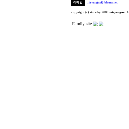
miryangnet@daum.net
이메일
copyright (c) since by 2000
miryangnet
Al
Family site