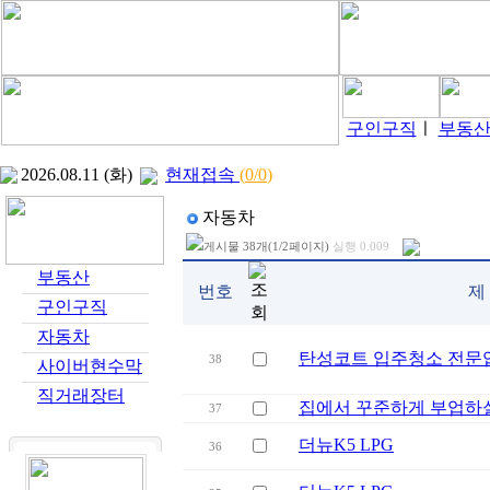
구인구직
ㅣ
부동
2026.08.11 (화)
현재접속
(
0
/
0
)
자동차
게시물 38개(1/2페이지)
실행
0.009
부동산
번호
제
구인구직
자동차
탄성코트 입주청소 전문
38
사이버현수막
직거래장터
집에서 꾸준하게 부업하실
37
더뉴K5 LPG
36